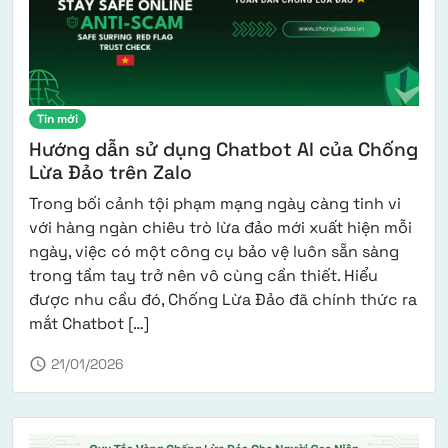
Tin mới
Hướng dẫn sử dụng Chatbot AI của Chống
Lừa Đảo trên Zalo
Trong bối cảnh tội phạm mạng ngày càng tinh vi
với hàng ngàn chiêu trò lừa đảo mới xuất hiện mỗi
ngày, việc có một công cụ bảo vệ luôn sẵn sàng
trong tầm tay trở nên vô cùng cần thiết. Hiểu
được nhu cầu đó, Chống Lừa Đảo đã chính thức ra
from Hướng dẫn sử dụng Chatbot AI củ
mắt Chatbot […]
schedule
21/01/2026