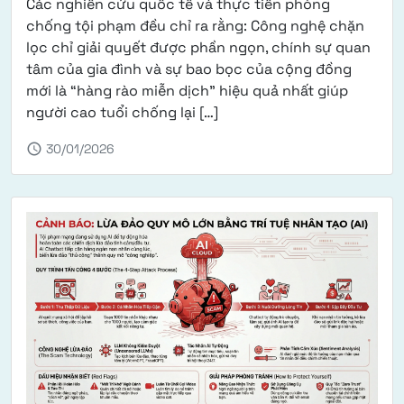
Các nghiên cứu quốc tế và thực tiễn phòng
chống tội phạm đều chỉ ra rằng: Công nghệ chặn
lọc chỉ giải quyết được phần ngọn, chính sự quan
tâm của gia đình và sự bao bọc của cộng đồng
mới là “hàng rào miễn dịch” hiệu quả nhất giúp
from Bảo vệ người cao tuổi
người cao tuổi chống lại […]
schedule
30/01/2026