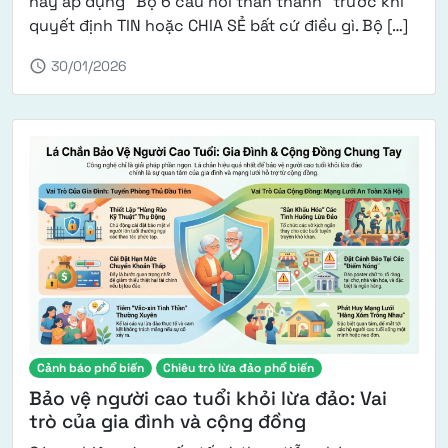
hãy áp dụng “Bộ 6 câu hỏi thần thánh” trước khi
from 
quyết định TIN hoặc CHIA SẺ bất cứ điều gì. Bộ […]
schedule
30/01/2026
Cảnh báo phổ biến
Chiêu trò lừa đảo phổ biến
Bảo vệ người cao tuổi khỏi lừa đảo: Vai
trò của gia đình và cộng đồng