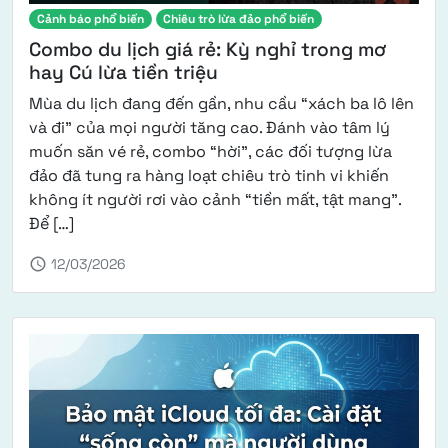
Cảnh báo phổ biến
Chiêu trò lừa đảo phổ biến
Combo du lịch giá rẻ: Kỳ nghỉ trong mơ
hay Cú lừa tiền triệu
Mùa du lịch đang đến gần, nhu cầu “xách ba lô lên
và đi” của mọi người tăng cao. Đánh vào tâm lý
muốn săn vé rẻ, combo “hời”, các đối tượng lừa
đảo đã tung ra hàng loạt chiêu trò tinh vi khiến
không ít người rơi vào cảnh “tiền mất, tật mang”.
from Combo du lịch giá rẻ: Kỳ nghỉ trong mơ hay C
Để […]
schedule
12/03/2026