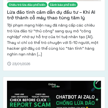
Chiêu trò lừa đảo phổ biến
Cảnh báo phổ biến
Lừa đảo tình cảm dẫn dụ đầu tư – Khi AI
trở thành cỗ máy thao túng tâm lý
Tội phạm mạng hiện nay đã nâng cấp các chiêu
trò lừa đảo từ “thủ công” sang quy mô “công
nghiệp” nhờ sự hỗ trợ của trí tuệ nhân tạo (AI).
Thay vì chỉ có thể trò chuyện với 5-10 người, một
hacker giờ đây có thể cùng lúc “tán tỉnh” hàng
from Lừa đảo tình cảm dẫn dụ đầu t
nghìn nạn nhân […]
schedule
23/01/2026