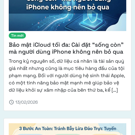
Tin mới
Bảo mật iCloud tối đa: Cài đặt “sống còn”
mà người dùng iPhone không nên bỏ qua
Trong kỷ nguyên số, dữ liệu cá nhân là tài sản quý
giá nhất nhưng cũng là mục tiêu hàng đầu của tội
phạm mạng. Đối với người dùng hệ sinh thái Apple,
có một tính năng bảo mật mạnh mẽ giúp bảo vệ
from Bả
dữ liệu khỏi sự xâm nhập của bên thứ ba, kể […]
schedule
13/02/2026