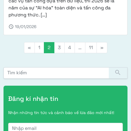
các vụ tấn công dựa trên dữ liệu, thì 2026 sẽ là
năm của sự “AI hóa” toàn diện và tấn công đa
from Lừa đảo trực tuyến 2025-2026: 
phương thức. […]
schedule
19/01/2026
điều hướng bài viết
«
1
2
3
4
…
11
»
Tìm kiếm:
search
Đăng kí nhận tin
Nhận những tin tức và cảnh báo về lừa đảo mới nhất!