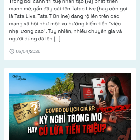
Trong bối cảnh trí tuệ nhân tạo (AI) phát triển
mạnh mẽ, gần đây cái tên Tatao Live (hay còn gọi
là Tata Live, Tata T Online) đang rộ lên trên các
mạng xã hội như một xu hướng kiếm tiền “việc
nhẹ lương cao”. Tuy nhiên, nhiều chuyên gia và
from Rủi ro lừa đảo từ nền tảng T
người dùng đã lên […]
schedule
02/04/2026