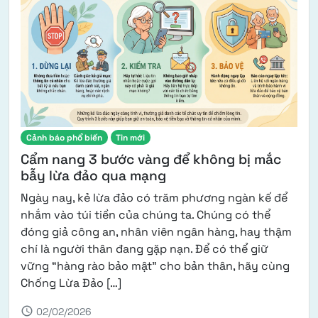
Cảnh báo phổ biến
Tin mới
Cẩm nang 3 bước vàng để không bị mắc
bẫy lừa đảo qua mạng
Ngày nay, kẻ lừa đảo có trăm phương ngàn kế để
nhắm vào túi tiền của chúng ta. Chúng có thể
đóng giả công an, nhân viên ngân hàng, hay thậm
chí là người thân đang gặp nạn. Để có thể giữ
vững “hàng rào bảo mật” cho bản thân, hãy cùng
from Cẩm nang 3 bước vàng để khô
Chống Lừa Đảo […]
schedule
02/02/2026