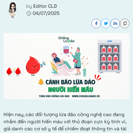
by
Editor CLD
04/07/2025
schedule
Hiện nay, các đối tượng lừa đảo công nghệ cao đang
nhắm đến người hiến máu với thủ đoạn cực kỳ tinh vi,
giả danh các cơ sở y tế để chiếm đoạt thông tin và tài