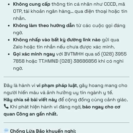
Không cung cấp
thông tin cá nhân như CCCD, mã
OTP, tài khoản ngân hàng… qua điện thoại hoặc tin
nhắn.
Không làm theo hướng dẫn
từ các cuộc gọi đáng
ngờ.
Không nhấp vào bất kỳ đường link nào
gửi qua
Zalo hoặc tin nhắn nếu chưa được xác minh.
Gọi xác minh ngay
với BVTMHH qua số (028) 3955
7858 hoặc TT.HMNĐ (028) 38686856 khi có nghi
ngờ.
Đây là hành vi
vi phạm pháp luật
, gây hoang mang cho
người hiến máu và ảnh hưởng uy tín ngành y tế.
Hãy chia sẻ bài viết này
để cộng đồng cùng cảnh giác.
Khi phát hiện hành vi đáng ngờ,
báo ngay cho cơ
quan Công an gần nhất.
Chống Lừa Đảo khuyến nghị: