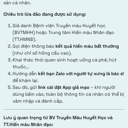
sản cá nhân.
Chiêu trò lừa đảo đang được sử dụng:
Giả danh Bệnh viện Truyền máu Huyết học
(BVTMHH) hoặc Trung tâm Hiến máu Nhân đạo
(TT.HMNĐ).
Gọi điện thông báo
kết quả hiến máu bất thường
(như chỉ số hồng cầu cao).
Khai thác thói quen sinh hoạt: uống cà phê, hút
thuốc…
Hướng dẫn
kết bạn Zalo với người tự xưng là bác sĩ
để khám lại.
Sau đó, gửi
link cài đặt App giả mạo
– khi người
dùng bấm vào, toàn bộ thông tin cá nhân có thể bị
xâm nhập và đánh cắp.
Lưu ý quan trọng từ BV Truyền Máu Huyết Học và
TT.Hiến máu Nhân đạo: