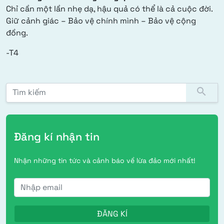
Chỉ cần một lần nhẹ dạ, hậu quả có thể là cả cuộc đời.
Giữ cảnh giác – Bảo vệ chính mình – Bảo vệ cộng
đồng.
-T4
Tìm kiếm:
search
Đăng kí nhận tin
Nhận những tin tức và cảnh báo về lừa đảo mới nhất!