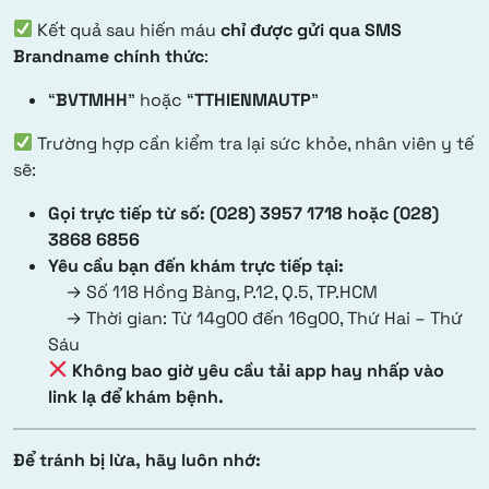
Kết quả sau hiến máu
chỉ được gửi qua SMS
Brandname chính thức
:
“
BVTMHH
” hoặc “
TTHIENMAUTP
”
Trường hợp cần kiểm tra lại sức khỏe, nhân viên y tế
sẽ:
Gọi trực tiếp từ số: (028) 3957 1718 hoặc (028)
3868 6856
Yêu cầu bạn đến khám trực tiếp tại:
→ Số 118 Hồng Bàng, P.12, Q.5, TP.HCM
→ Thời gian: Từ 14g00 đến 16g00, Thứ Hai – Thứ
Sáu
Không bao giờ yêu cầu tải app hay nhấp vào
link lạ để khám bệnh.
Để tránh bị lừa, hãy luôn nhớ: