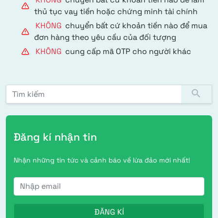
thủ tục vay tiền hoặc chứng minh tài chính
KHÔNG
chuyển bất cứ khoản tiền nào để mua
đơn hàng theo yêu cầu của đối tượng
KHÔNG
cung cấp mã OTP cho người khác
Tìm kiếm:
search
Đăng kí nhận tin
Nhận những tin tức và cảnh báo về lừa đảo mới nhất!