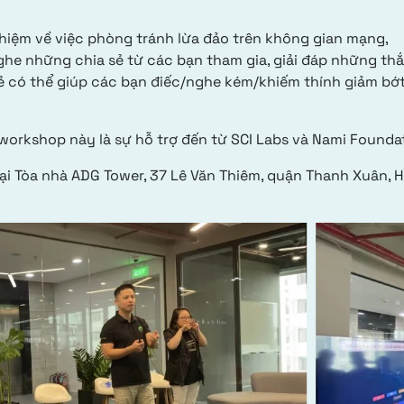
hiệm về việc phòng tránh lừa đảo trên không gian mạng,
ghe những chia sẻ từ các bạn tham gia, giải đáp những th
sẻ có thể giúp các bạn điếc/nghe kém/khiếm thính giảm bớ
rkshop này là sự hỗ trợ đến từ SCI Labs và Nami Foundat
i Tòa nhà ADG Tower, 37 Lê Văn Thiêm, quận Thanh Xuân, 