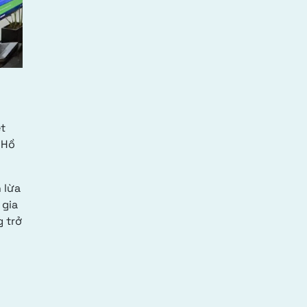
t
 Hồ
 lừa
 gia
 trở