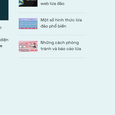
web lừa đảo
Một số hình thức lừa
đảo phổ biến
o
 diện
Những cách phòng
n
tránh và báo cáo lừa
đảo