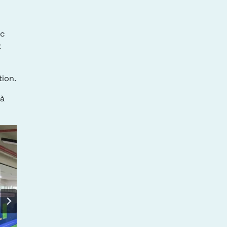
ắc
t
ion.
Hà