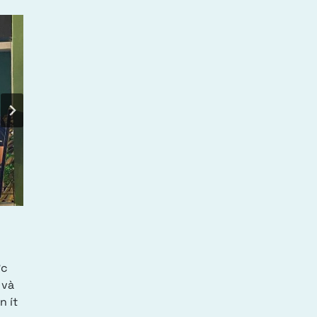
ức
 và
n ít