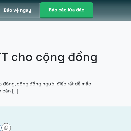
Báo cáo lừa đảo
Bảo vệ ngay
TT cho cộng đồng
áo động, cộng đồng người điếc rất dễ mắc
from Tập huấn hỗ trợ nâng cao nhận thức ATTT c
c bán […]