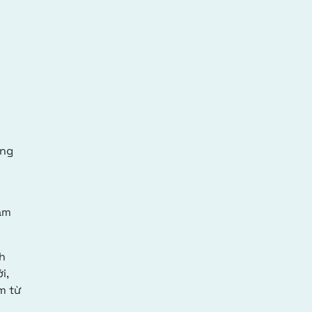
óng
am
nh
i,
m từ