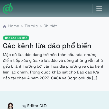
Điều hướng chính
Home
Tin tức
Chi tiết
Báo cáo lừa đảo
Các kênh lừa đảo phổ biến
Mặc dù lừa đảo đang trở nên toàn cầu hóa, nhưng
điểm tiếp xúc giữa kẻ lừa đảo và công chúng vẫn chủ
yếu bị ảnh hưởng bởi văn hóa địa phương và các kênh
liên lạc chính. Trong cuộc khảo sát cho Báo cáo lừa
from C
đảo tại châu Á năm 2023, GASA và Gogolook đã […]
by
Editor CLD