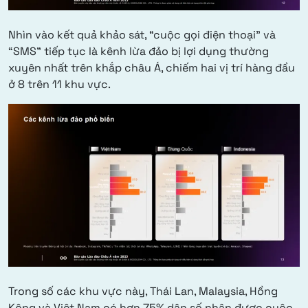
Nhìn vào kết quả khảo sát, “cuộc gọi điện thoại” và
“SMS” tiếp tục là kênh lừa đảo bị lợi dụng thường
xuyên nhất trên khắp châu Á, chiếm hai vị trí hàng đầu
ở 8 trên 11 khu vực.
Trong số các khu vực này, Thái Lan, Malaysia, Hồng
Kông và Việt Nam có hơn 75% dân số nhận được cuộc