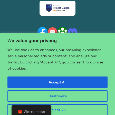
We value your privacy
We use cookies to enhance your browsing experience,
serve personalized ads or content, and analyze our
traffic. By clicking "Accept All", you consent to our use
of cookies.
Viết bởi: EplusVN
Accept All
Thiết kế bởi:
Collect
Copyright © ChongLuaDao 2025
Customize
Liên hệ:
info@chongluadao.vn
Reject All
Vietnamese